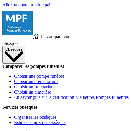
Aller au contenu principal
er
🏆
1
comparateur
obsèques
Obsèques
Comparer les pompes funèbres
Choisir une pompe funèbre
Choisir un crematorium
Choisir un funérarium
Choisir un cimetière
En savoir plus sur la certification Meilleures Pompes Funèbres
Services obsèques
Organiser les obsèques
Estimer le prix des obsèques