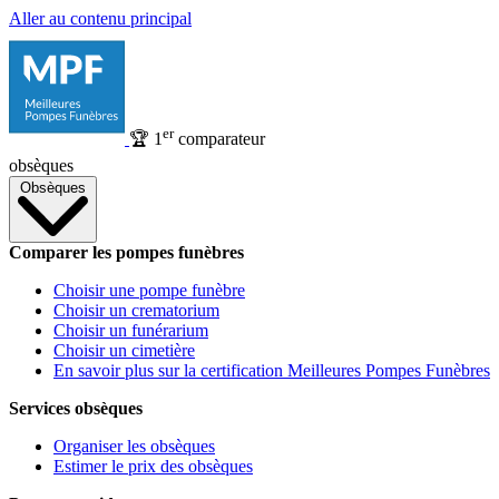
Aller au contenu principal
er
🏆
1
comparateur
obsèques
Obsèques
Comparer les pompes funèbres
Choisir une pompe funèbre
Choisir un crematorium
Choisir un funérarium
Choisir un cimetière
En savoir plus sur la certification Meilleures Pompes Funèbres
Services obsèques
Organiser les obsèques
Estimer le prix des obsèques