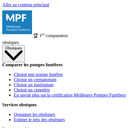
Aller au contenu principal
er
🏆
1
comparateur
obsèques
Obsèques
Comparer les pompes funèbres
Choisir une pompe funèbre
Choisir un crematorium
Choisir un funérarium
Choisir un cimetière
En savoir plus sur la certification Meilleures Pompes Funèbres
Services obsèques
Organiser les obsèques
Estimer le prix des obsèques