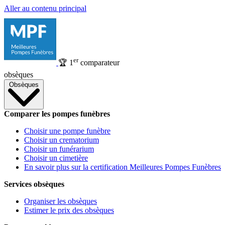
Aller au contenu principal
er
🏆
1
comparateur
obsèques
Obsèques
Comparer les pompes funèbres
Choisir une pompe funèbre
Choisir un crematorium
Choisir un funérarium
Choisir un cimetière
En savoir plus sur la certification Meilleures Pompes Funèbres
Services obsèques
Organiser les obsèques
Estimer le prix des obsèques