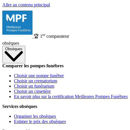
Aller au contenu principal
er
🏆
1
comparateur
obsèques
Obsèques
Comparer les pompes funèbres
Choisir une pompe funèbre
Choisir un crematorium
Choisir un funérarium
Choisir un cimetière
En savoir plus sur la certification Meilleures Pompes Funèbres
Services obsèques
Organiser les obsèques
Estimer le prix des obsèques