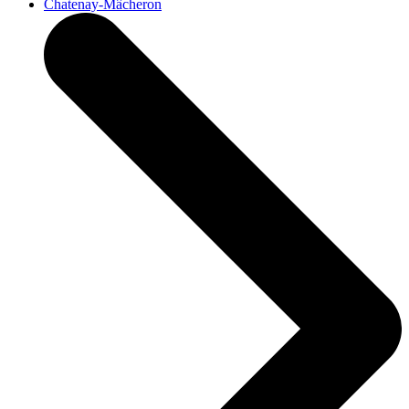
Chatenay-Mâcheron