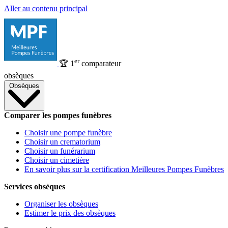
Aller au contenu principal
er
🏆
1
comparateur
obsèques
Obsèques
Comparer les pompes funèbres
Choisir une pompe funèbre
Choisir un crematorium
Choisir un funérarium
Choisir un cimetière
En savoir plus sur la certification Meilleures Pompes Funèbres
Services obsèques
Organiser les obsèques
Estimer le prix des obsèques