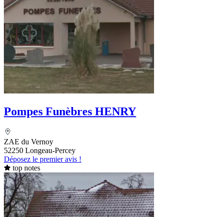
Pompes Funèbres HENRY
ZAE du Vernoy
52250 Longeau-Percey
Déposez le premier avis !
top notes