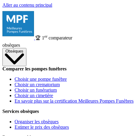
Aller au contenu principal
er
🏆
1
comparateur
obsèques
Obsèques
Comparer les pompes funèbres
Choisir une pompe funèbre
Choisir un crematorium
Choisir un funérarium
Choisir un cimetière
En savoir plus sur la certification Meilleures Pompes Funèbres
Services obsèques
Organiser les obsèques
Estimer le prix des obsèques