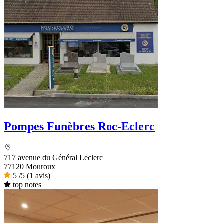
Pompes Funèbres Roc-Eclerc
717 avenue du Général Leclerc
77120 Mouroux
5
/5
(1 avis)
top notes