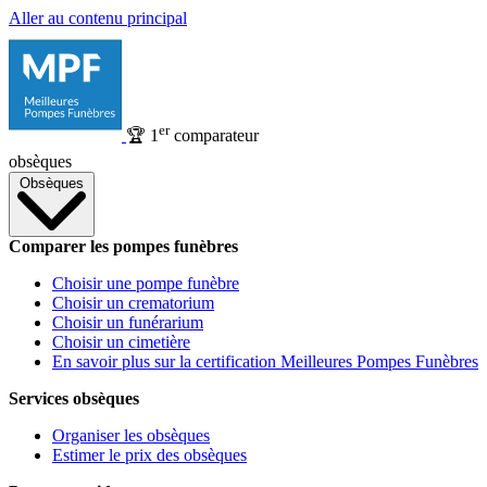
Aller au contenu principal
er
🏆
1
comparateur
obsèques
Obsèques
Comparer les pompes funèbres
Choisir une pompe funèbre
Choisir un crematorium
Choisir un funérarium
Choisir un cimetière
En savoir plus sur la certification Meilleures Pompes Funèbres
Services obsèques
Organiser les obsèques
Estimer le prix des obsèques