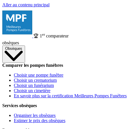
Aller au contenu principal
er
🏆
1
comparateur
obsèques
Obsèques
Comparer les pompes funèbres
Choisir une pompe funèbre
Choisir un crematorium
Choisir un funérarium
Choisir un cimetière
En savoir plus sur la certification Meilleures Pompes Funèbres
Services obsèques
Organiser les obsèques
Estimer le prix des obsèques