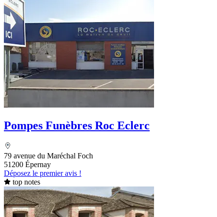
Pompes Funèbres Roc Eclerc
79 avenue du Maréchal Foch
51200 Épernay
Déposez le premier avis !
top notes