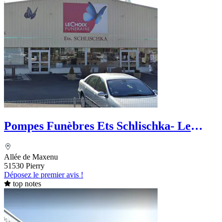
Pompes Funèbres Ets Schlischka- Le
Choix Funéraire
Allée de Maxenu
51530 Pierry
Déposez le premier avis !
top notes