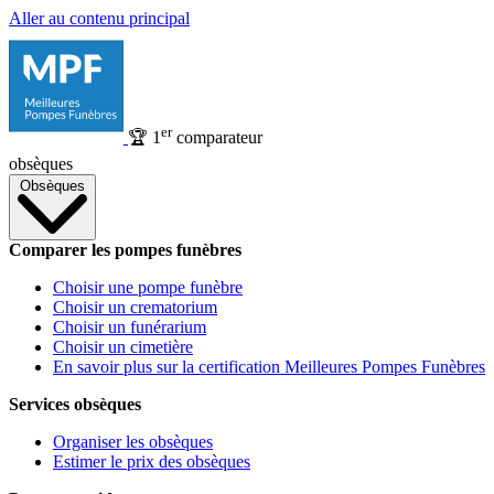
Aller au contenu principal
er
🏆
1
comparateur
obsèques
Obsèques
Comparer les pompes funèbres
Choisir une pompe funèbre
Choisir un crematorium
Choisir un funérarium
Choisir un cimetière
En savoir plus sur la certification Meilleures Pompes Funèbres
Services obsèques
Organiser les obsèques
Estimer le prix des obsèques