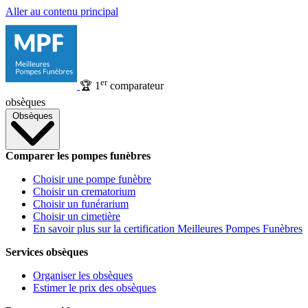
Aller au contenu principal
er
🏆
1
comparateur
obsèques
Obsèques
Comparer les pompes funèbres
Choisir une pompe funèbre
Choisir un crematorium
Choisir un funérarium
Choisir un cimetière
En savoir plus sur la certification Meilleures Pompes Funèbres
Services obsèques
Organiser les obsèques
Estimer le prix des obsèques