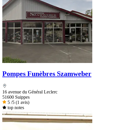
Pompes Funèbres Szamweber
16 avenue du Général Leclerc
51600 Suippes
5
/5
(1 avis)
top notes