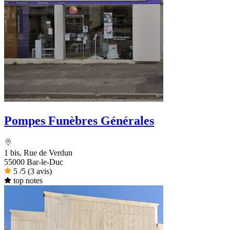
Pompes Funèbres Générales
1 bis, Rue de Verdun
55000 Bar-le-Duc
5
/5
(3 avis)
top notes