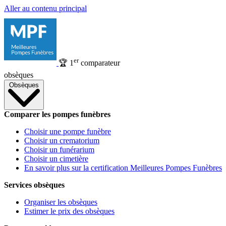
Aller au contenu principal
er
🏆
1
comparateur
obsèques
Obsèques
Comparer les pompes funèbres
Choisir une pompe funèbre
Choisir un crematorium
Choisir un funérarium
Choisir un cimetière
En savoir plus sur la certification Meilleures Pompes Funèbres
Services obsèques
Organiser les obsèques
Estimer le prix des obsèques