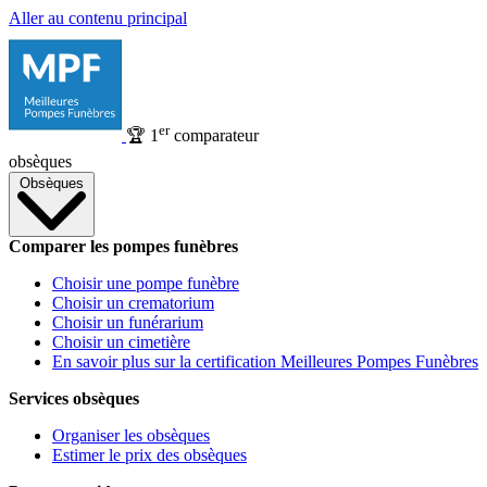
Aller au contenu principal
er
🏆
1
comparateur
obsèques
Obsèques
Comparer les pompes funèbres
Choisir une pompe funèbre
Choisir un crematorium
Choisir un funérarium
Choisir un cimetière
En savoir plus sur la certification Meilleures Pompes Funèbres
Services obsèques
Organiser les obsèques
Estimer le prix des obsèques