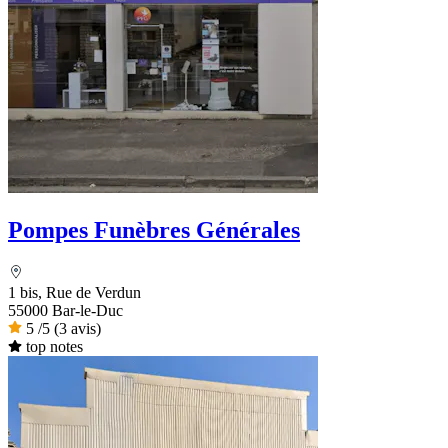
Pompes Funèbres Générales
1 bis, Rue de Verdun
55000 Bar-le-Duc
5
/5
(3 avis)
top notes