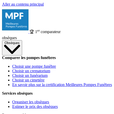
Aller au contenu principal
er
🏆
1
comparateur
obsèques
Obsèques
Comparer les pompes funèbres
Choisir une pompe funèbre
Choisir un crematorium
Choisir un funérarium
Choisir un cimetière
En savoir plus sur la certification Meilleures Pompes Funèbres
Services obsèques
Organiser les obsèques
Estimer le prix des obsèques