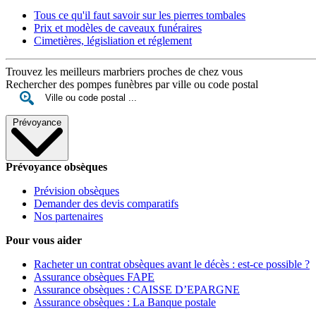
Tous ce qu'il faut savoir sur les pierres tombales
Prix et modèles de caveaux funéraires
Cimetières, législiation et réglement
Trouvez les meilleurs marbriers proches de chez vous
Rechercher des pompes funèbres par ville ou code postal
Prévoyance
Prévoyance obsèques
Prévision obsèques
Demander des devis comparatifs
Nos partenaires
Pour vous aider
Racheter un contrat obsèques avant le décès : est-ce possible ?
Assurance obsèques FAPE
Assurance obsèques : CAISSE D’EPARGNE
Assurance obsèques : La Banque postale