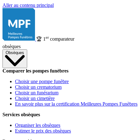
Aller au contenu principal
er
🏆
1
comparateur
obsèques
Obsèques
Comparer les pompes funèbres
Choisir une pompe funèbre
Choisir un crematorium
Choisir un funérarium
Choisir un cimetière
En savoir plus sur la certification Meilleures Pompes Funèbres
Services obsèques
Organiser les obsèques
Estimer le prix des obsèques