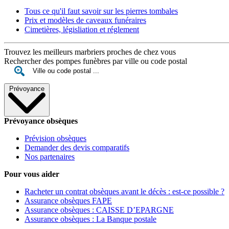
Tous ce qu'il faut savoir sur les pierres tombales
Prix et modèles de caveaux funéraires
Cimetières, législiation et réglement
Trouvez les meilleurs marbriers proches de chez vous
Rechercher des pompes funèbres par ville ou code postal
Prévoyance
Prévoyance obsèques
Prévision obsèques
Demander des devis comparatifs
Nos partenaires
Pour vous aider
Racheter un contrat obsèques avant le décès : est-ce possible ?
Assurance obsèques FAPE
Assurance obsèques : CAISSE D’EPARGNE
Assurance obsèques : La Banque postale