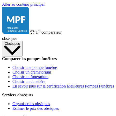
Aller au contenu principal
er
🏆
1
comparateur
obsèques
Obsèques
Comparer les pompes funèbres
Choisir une pompe funèbre
Choisir un crematorium
Choisir un funérarium
Choisir un cimetière
En savoir plus sur la certification Meilleures Pompes Funèbres
Services obsèques
Organiser les obsèques
Estimer le prix des obsèques