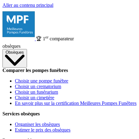
Aller au contenu principal
er
🏆
1
comparateur
obsèques
Obsèques
Comparer les pompes funèbres
Choisir une pompe funèbre
Choisir un crematorium
Choisir un funérarium
Choisir un cimetière
En savoir plus sur la certification Meilleures Pompes Funèbres
Services obsèques
Organiser les obsèques
Estimer le prix des obsèques