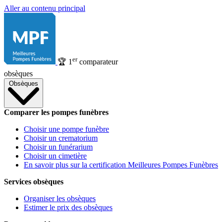
Aller au contenu principal
er
🏆
1
comparateur
obsèques
Obsèques
Comparer les pompes funèbres
Choisir une pompe funèbre
Choisir un crematorium
Choisir un funérarium
Choisir un cimetière
En savoir plus sur la certification Meilleures Pompes Funèbres
Services obsèques
Organiser les obsèques
Estimer le prix des obsèques