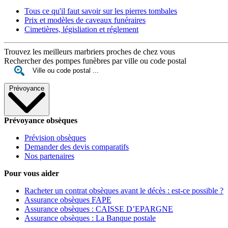
Tous ce qu'il faut savoir sur les pierres tombales
Prix et modèles de caveaux funéraires
Cimetières, législiation et réglement
Trouvez les meilleurs marbriers proches de chez vous
Rechercher des pompes funèbres par ville ou code postal
Prévoyance
Prévoyance obsèques
Prévision obsèques
Demander des devis comparatifs
Nos partenaires
Pour vous aider
Racheter un contrat obsèques avant le décès : est-ce possible ?
Assurance obsèques FAPE
Assurance obsèques : CAISSE D’EPARGNE
Assurance obsèques : La Banque postale