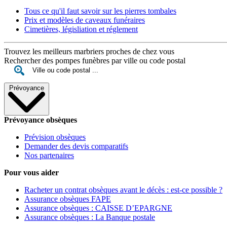
Tous ce qu'il faut savoir sur les pierres tombales
Prix et modèles de caveaux funéraires
Cimetières, législiation et réglement
Trouvez les meilleurs marbriers proches de chez vous
Rechercher des pompes funèbres par ville ou code postal
Prévoyance
Prévoyance obsèques
Prévision obsèques
Demander des devis comparatifs
Nos partenaires
Pour vous aider
Racheter un contrat obsèques avant le décès : est-ce possible ?
Assurance obsèques FAPE
Assurance obsèques : CAISSE D’EPARGNE
Assurance obsèques : La Banque postale