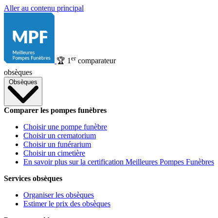
Aller au contenu principal
er
🏆
1
comparateur
obsèques
Obsèques
Comparer les pompes funèbres
Choisir une pompe funèbre
Choisir un crematorium
Choisir un funérarium
Choisir un cimetière
En savoir plus sur la certification Meilleures Pompes Funèbres
Services obsèques
Organiser les obsèques
Estimer le prix des obsèques