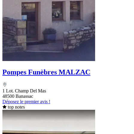
Pompes Funèbres MALZAC
1 Lot. Champ Del Mas
48500 Banassac
Déposez le premier avis !
top notes