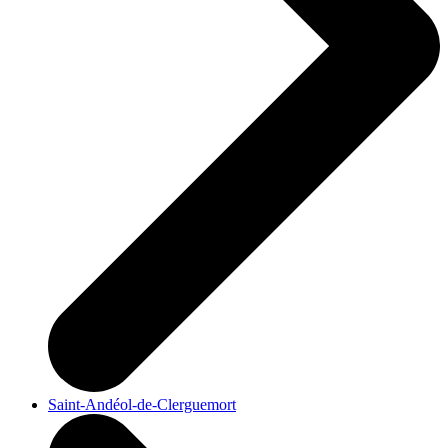
Saint-Andéol-de-Clerguemort