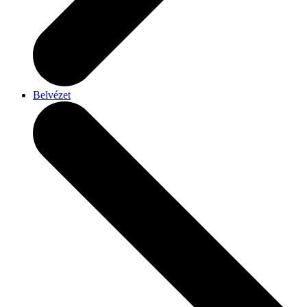
Belvézet