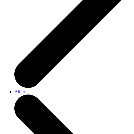
Altier