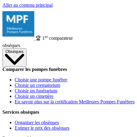
Aller au contenu principal
er
🏆
1
comparateur
obsèques
Obsèques
Comparer les pompes funèbres
Choisir une pompe funèbre
Choisir un crematorium
Choisir un funérarium
Choisir un cimetière
En savoir plus sur la certification Meilleures Pompes Funèbres
Services obsèques
Organiser les obsèques
Estimer le prix des obsèques