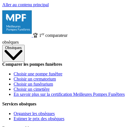
Aller au contenu principal
er
🏆
1
comparateur
obsèques
Obsèques
Comparer les pompes funèbres
Choisir une pompe funèbre
Choisir un crematorium
Choisir un funérarium
Choisir un cimetière
En savoir plus sur la certification Meilleures Pompes Funèbres
Services obsèques
Organiser les obsèques
Estimer le prix des obsèques