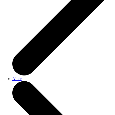
Altier