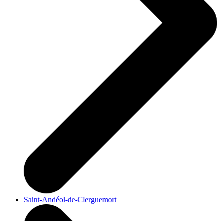
Saint-Andéol-de-Clerguemort