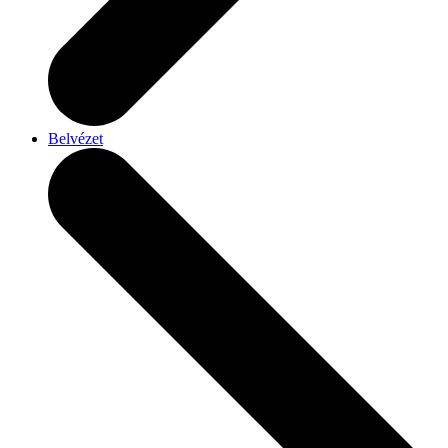
Belvézet