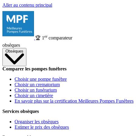
Aller au contenu principal
er
🏆
1
comparateur
obsèques
Obsèques
Comparer les pompes funèbres
Choisir une pompe funèbre
Choisir un crematorium
Choisir un funérarium
Choisir un cimetière
En savoir plus sur la certification Meilleures Pompes Funèbres
Services obsèques
Organiser les obsèques
Estimer le prix des obsèques