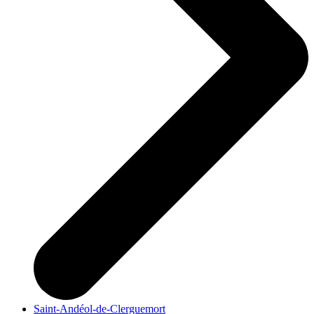
Saint-Andéol-de-Clerguemort