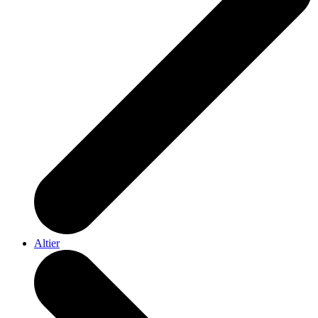
Altier