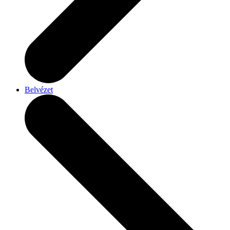
Belvézet