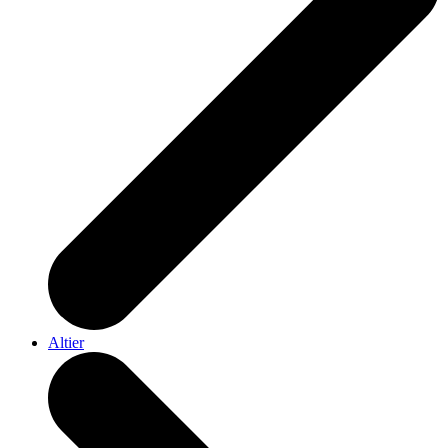
Altier