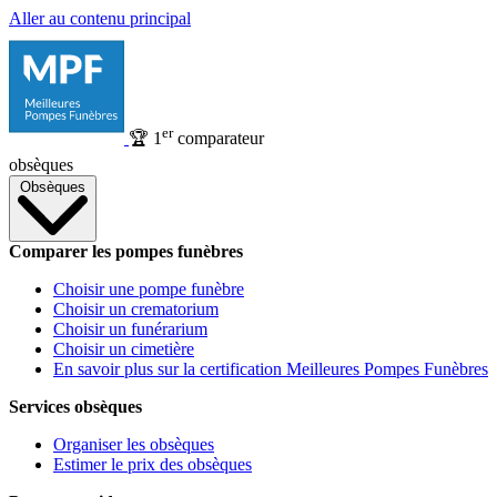
Aller au contenu principal
er
🏆
1
comparateur
obsèques
Obsèques
Comparer les pompes funèbres
Choisir une pompe funèbre
Choisir un crematorium
Choisir un funérarium
Choisir un cimetière
En savoir plus sur la certification Meilleures Pompes Funèbres
Services obsèques
Organiser les obsèques
Estimer le prix des obsèques