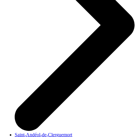
Saint-Andéol-de-Clerguemort