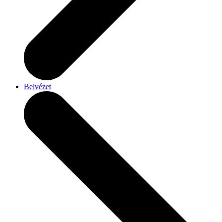
Belvézet