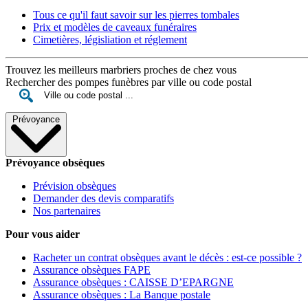
Tous ce qu'il faut savoir sur les pierres tombales
Prix et modèles de caveaux funéraires
Cimetières, législiation et réglement
Trouvez les meilleurs marbriers proches de chez vous
Rechercher des pompes funèbres par ville ou code postal
Prévoyance
Prévoyance obsèques
Prévision obsèques
Demander des devis comparatifs
Nos partenaires
Pour vous aider
Racheter un contrat obsèques avant le décès : est-ce possible ?
Assurance obsèques FAPE
Assurance obsèques : CAISSE D’EPARGNE
Assurance obsèques : La Banque postale