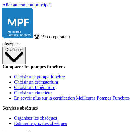
Aller au contenu principal
er
🏆
1
comparateur
obsèques
Obsèques
Comparer les pompes funèbres
Choisir une pompe funèbre
Choisir un crematorium
Choisir un funérarium
Choisir un cimetière
En savoir plus sur la certification Meilleures Pompes Funèbres
Services obsèques
Organiser les obsèques
Estimer le prix des obsèques