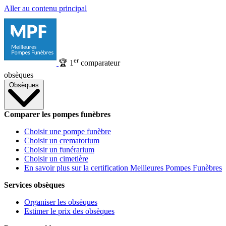
Aller au contenu principal
er
🏆
1
comparateur
obsèques
Obsèques
Comparer les pompes funèbres
Choisir une pompe funèbre
Choisir un crematorium
Choisir un funérarium
Choisir un cimetière
En savoir plus sur la certification Meilleures Pompes Funèbres
Services obsèques
Organiser les obsèques
Estimer le prix des obsèques