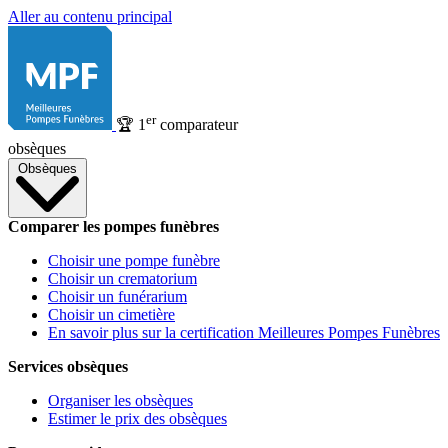
Aller au contenu principal
er
🏆
1
comparateur
obsèques
Obsèques
Comparer les pompes funèbres
Choisir une pompe funèbre
Choisir un crematorium
Choisir un funérarium
Choisir un cimetière
En savoir plus sur la certification Meilleures Pompes Funèbres
Services obsèques
Organiser les obsèques
Estimer le prix des obsèques