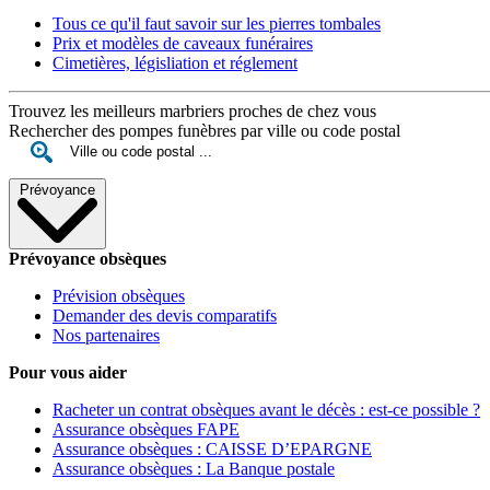
Tous ce qu'il faut savoir sur les pierres tombales
Prix et modèles de caveaux funéraires
Cimetières, législiation et réglement
Trouvez les meilleurs marbriers proches de chez vous
Rechercher des pompes funèbres par ville ou code postal
Prévoyance
Prévoyance obsèques
Prévision obsèques
Demander des devis comparatifs
Nos partenaires
Pour vous aider
Racheter un contrat obsèques avant le décès : est-ce possible ?
Assurance obsèques FAPE
Assurance obsèques : CAISSE D’EPARGNE
Assurance obsèques : La Banque postale