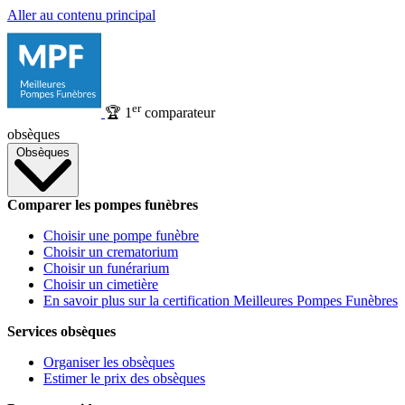
Aller au contenu principal
er
🏆
1
comparateur
obsèques
Obsèques
Comparer les pompes funèbres
Choisir une pompe funèbre
Choisir un crematorium
Choisir un funérarium
Choisir un cimetière
En savoir plus sur la certification Meilleures Pompes Funèbres
Services obsèques
Organiser les obsèques
Estimer le prix des obsèques