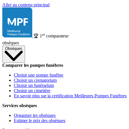
Aller au contenu principal
er
🏆
1
comparateur
obsèques
Obsèques
Comparer les pompes funèbres
Choisir une pompe funèbre
Choisir un crematorium
Choisir un funérarium
Choisir un cimetière
En savoir plus sur la certification Meilleures Pompes Funèbres
Services obsèques
Organiser les obsèques
Estimer le prix des obsèques