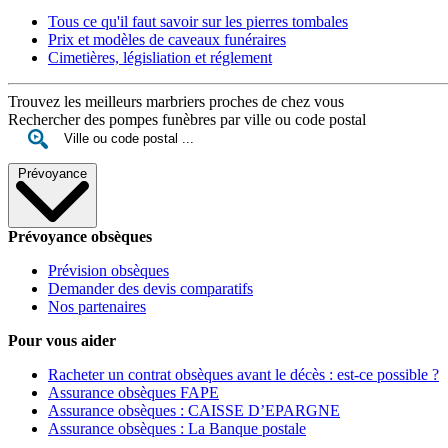
Tous ce qu'il faut savoir sur les pierres tombales
Prix et modèles de caveaux funéraires
Cimetières, législiation et réglement
Trouvez les meilleurs marbriers proches de chez vous
Rechercher des pompes funèbres par ville ou code postal
Prévoyance
Prévoyance obsèques
Prévision obsèques
Demander des devis comparatifs
Nos partenaires
Pour vous aider
Racheter un contrat obsèques avant le décès : est-ce possible ?
Assurance obsèques FAPE
Assurance obsèques : CAISSE D’EPARGNE
Assurance obsèques : La Banque postale