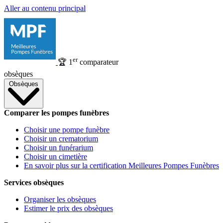
Aller au contenu principal
er
🏆
1
comparateur
obsèques
Obsèques
Comparer les pompes funèbres
Choisir une pompe funèbre
Choisir un crematorium
Choisir un funérarium
Choisir un cimetière
En savoir plus sur la certification Meilleures Pompes Funèbres
Services obsèques
Organiser les obsèques
Estimer le prix des obsèques