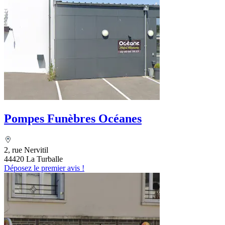
Pompes Funèbres Océanes
2, rue Nervitil
44420 La Turballe
Déposez le premier avis !