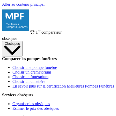
Aller au contenu principal
er
🏆
1
comparateur
obsèques
Obsèques
Comparer les pompes funèbres
Choisir une pompe funèbre
Choisir un crematorium
Choisir un funérarium
Choisir un cimetière
En savoir plus sur la certification Meilleures Pompes Funèbres
Services obsèques
Organiser les obsèques
Estimer le prix des obsèques