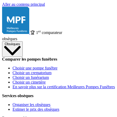
Aller au contenu principal
er
🏆
1
comparateur
obsèques
Obsèques
Comparer les pompes funèbres
Choisir une pompe funèbre
Choisir un crematorium
Choisir un funérarium
Choisir un cimetière
En savoir plus sur la certification Meilleures Pompes Funèbres
Services obsèques
Organiser les obsèques
Estimer le prix des obsèques