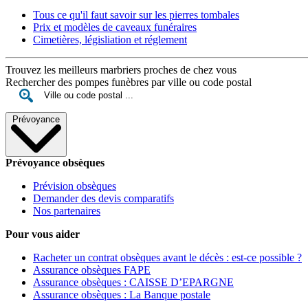
Tous ce qu'il faut savoir sur les pierres tombales
Prix et modèles de caveaux funéraires
Cimetières, législiation et réglement
Trouvez les meilleurs marbriers proches de chez vous
Rechercher des pompes funèbres par ville ou code postal
Prévoyance
Prévoyance obsèques
Prévision obsèques
Demander des devis comparatifs
Nos partenaires
Pour vous aider
Racheter un contrat obsèques avant le décès : est-ce possible ?
Assurance obsèques FAPE
Assurance obsèques : CAISSE D’EPARGNE
Assurance obsèques : La Banque postale