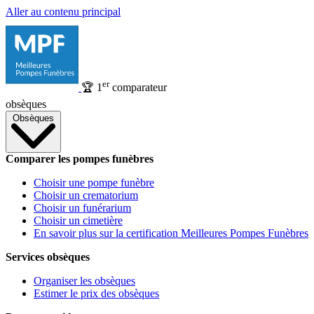
Aller au contenu principal
er
🏆
1
comparateur
obsèques
Obsèques
Comparer les pompes funèbres
Choisir une pompe funèbre
Choisir un crematorium
Choisir un funérarium
Choisir un cimetière
En savoir plus sur la certification Meilleures Pompes Funèbres
Services obsèques
Organiser les obsèques
Estimer le prix des obsèques