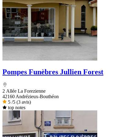
Pompes Funèbres Jullien Forest
2 Allée La Forezienne
42160 Andrézieux-Bouthéon
5
/5
(3 avis)
top notes