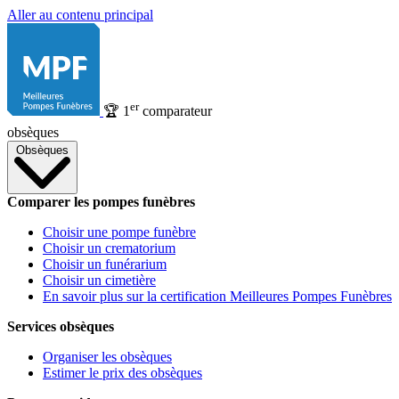
Aller au contenu principal
er
🏆
1
comparateur
obsèques
Obsèques
Comparer les pompes funèbres
Choisir une pompe funèbre
Choisir un crematorium
Choisir un funérarium
Choisir un cimetière
En savoir plus sur la certification Meilleures Pompes Funèbres
Services obsèques
Organiser les obsèques
Estimer le prix des obsèques