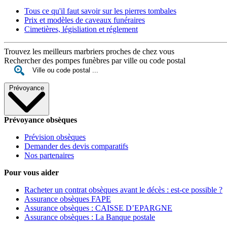
Tous ce qu'il faut savoir sur les pierres tombales
Prix et modèles de caveaux funéraires
Cimetières, législiation et réglement
Trouvez les meilleurs marbriers proches de chez vous
Rechercher des pompes funèbres par ville ou code postal
Prévoyance
Prévoyance obsèques
Prévision obsèques
Demander des devis comparatifs
Nos partenaires
Pour vous aider
Racheter un contrat obsèques avant le décès : est-ce possible ?
Assurance obsèques FAPE
Assurance obsèques : CAISSE D’EPARGNE
Assurance obsèques : La Banque postale