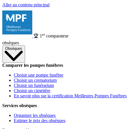
Aller au contenu principal
er
🏆
1
comparateur
obsèques
Obsèques
Comparer les pompes funèbres
Choisir une pompe funèbre
Choisir un crematorium
Choisir un funérarium
Choisir un cimetière
En savoir plus sur la certification Meilleures Pompes Funèbres
Services obsèques
Organiser les obsèques
Estimer le prix des obsèques