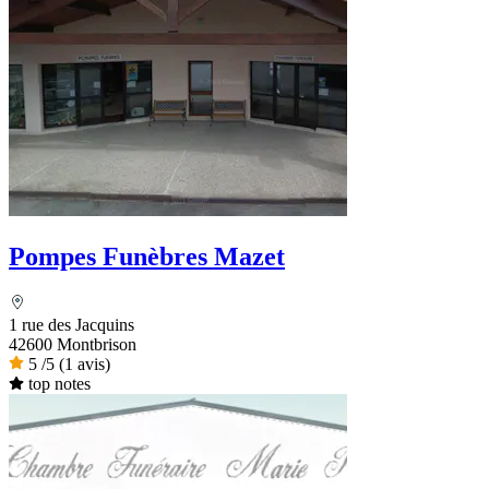
Pompes Funèbres Mazet
1 rue des Jacquins
42600 Montbrison
5
/5
(1 avis)
top notes