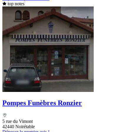
top notes
Pompes Funèbres Ronzier
5 rue du Vimont
42440 Noirétable
Déposez le premier avis !