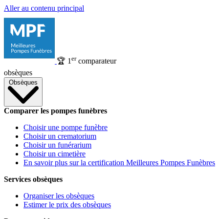
Aller au contenu principal
er
🏆
1
comparateur
obsèques
Obsèques
Comparer les pompes funèbres
Choisir une pompe funèbre
Choisir un crematorium
Choisir un funérarium
Choisir un cimetière
En savoir plus sur la certification Meilleures Pompes Funèbres
Services obsèques
Organiser les obsèques
Estimer le prix des obsèques