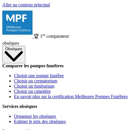
Aller au contenu principal
er
🏆
1
comparateur
obsèques
Obsèques
Comparer les pompes funèbres
Choisir une pompe funèbre
Choisir un crematorium
Choisir un funérarium
Choisir un cimetière
En savoir plus sur la certification Meilleures Pompes Funèbres
Services obsèques
Organiser les obsèques
Estimer le prix des obsèques