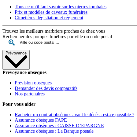
Tous ce qu'il faut savoir sur les pierres tombales
Prix et modèles de caveaux funéraires
Cimetières, législiation et réglement
Trouvez les meilleurs marbriers proches de chez vous
Rechercher des pompes funèbres par ville ou code postal
Prévoyance
Prévoyance obsèques
Prévision obsèques
Demander des devis comparatifs
Nos partenaires
Pour vous aider
Racheter un contrat obsèques avant le décès : est-ce possible ?
Assurance obsèques FAPE
Assurance obsèques : CAISSE D’EPARGNE
Assurance obsèques : La Banque postale