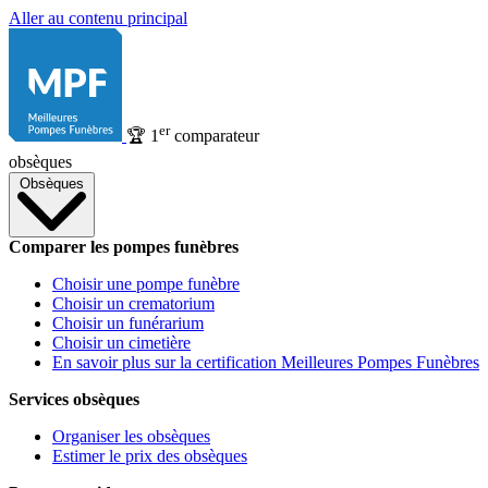
Aller au contenu principal
er
🏆
1
comparateur
obsèques
Obsèques
Comparer les pompes funèbres
Choisir une pompe funèbre
Choisir un crematorium
Choisir un funérarium
Choisir un cimetière
En savoir plus sur la certification Meilleures Pompes Funèbres
Services obsèques
Organiser les obsèques
Estimer le prix des obsèques