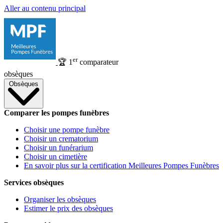
Aller au contenu principal
er
🏆
1
comparateur
obsèques
Obsèques
Comparer les pompes funèbres
Choisir une pompe funèbre
Choisir un crematorium
Choisir un funérarium
Choisir un cimetière
En savoir plus sur la certification Meilleures Pompes Funèbres
Services obsèques
Organiser les obsèques
Estimer le prix des obsèques