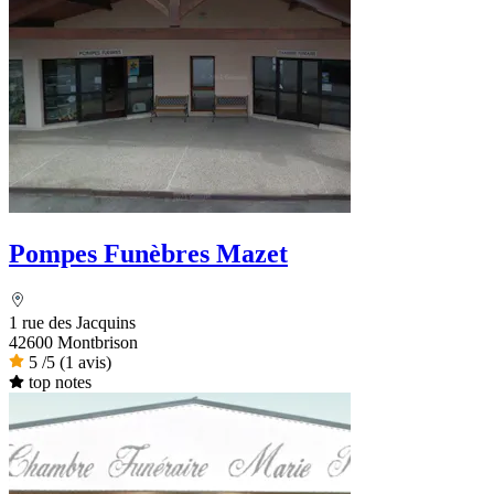
Pompes Funèbres Mazet
1 rue des Jacquins
42600 Montbrison
5
/5
(1 avis)
top notes