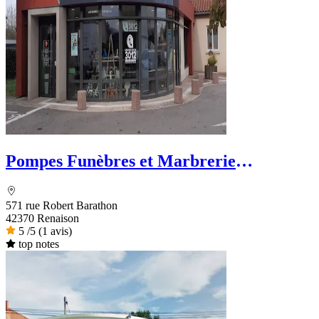
Pompes Funèbres et Marbrerie
Goutaudier - PFG
571 rue Robert Barathon
42370 Renaison
5
/5
(1 avis)
top notes