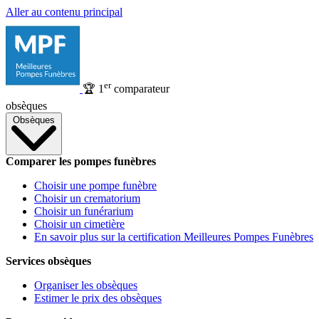
Aller au contenu principal
er
🏆
1
comparateur
obsèques
Obsèques
Comparer les pompes funèbres
Choisir une pompe funèbre
Choisir un crematorium
Choisir un funérarium
Choisir un cimetière
En savoir plus sur la certification Meilleures Pompes Funèbres
Services obsèques
Organiser les obsèques
Estimer le prix des obsèques