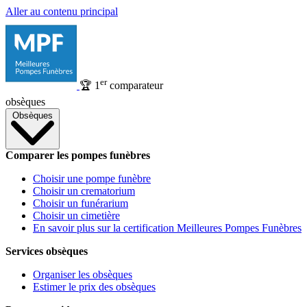
Aller au contenu principal
er
🏆
1
comparateur
obsèques
Obsèques
Comparer les pompes funèbres
Choisir une pompe funèbre
Choisir un crematorium
Choisir un funérarium
Choisir un cimetière
En savoir plus sur la certification Meilleures Pompes Funèbres
Services obsèques
Organiser les obsèques
Estimer le prix des obsèques