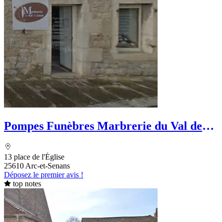
Pompes Funèbres Marbrerie du Val de
Loue
13 place de l'Église
25610 Arc-et-Senans
Déposez le premier avis !
top notes