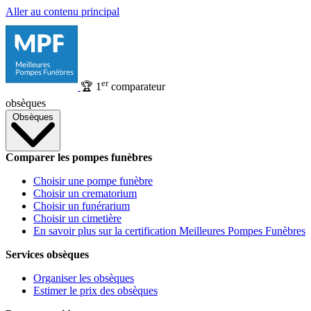
Aller au contenu principal
er
🏆
1
comparateur
obsèques
Obsèques
Comparer les pompes funèbres
Choisir une pompe funèbre
Choisir un crematorium
Choisir un funérarium
Choisir un cimetière
En savoir plus sur la certification Meilleures Pompes Funèbres
Services obsèques
Organiser les obsèques
Estimer le prix des obsèques