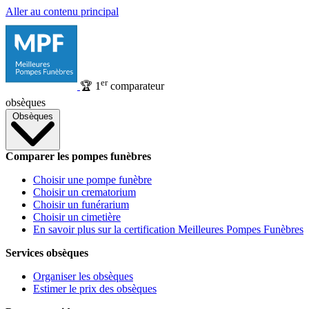
Aller au contenu principal
er
🏆
1
comparateur
obsèques
Obsèques
Comparer les pompes funèbres
Choisir une pompe funèbre
Choisir un crematorium
Choisir un funérarium
Choisir un cimetière
En savoir plus sur la certification Meilleures Pompes Funèbres
Services obsèques
Organiser les obsèques
Estimer le prix des obsèques