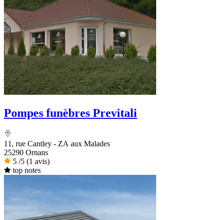
Pompes funèbres Previtali
11, rue Cantley - ZA aux Malades
25290 Ornans
5
/5
(1 avis)
top notes