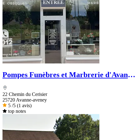
Pompes Funèbres et Marbrerie d'Avanne
- PFG
22 Chemin du Cerisier
25720 Avanne-aveney
5
/5
(1 avis)
top notes