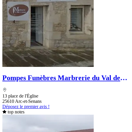
Pompes Funèbres Marbrerie du Val de
Loue
13 place de l'Église
25610 Arc-et-Senans
Déposez le premier avis !
top notes