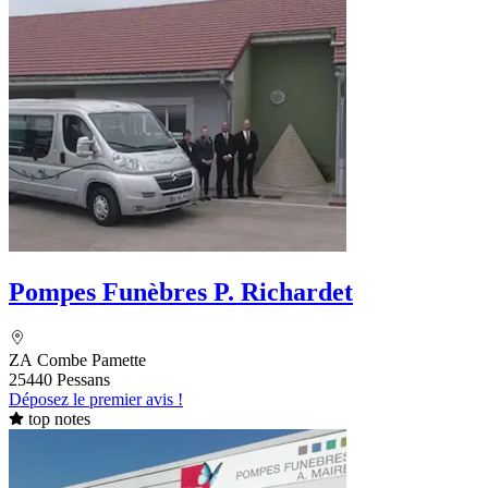
Pompes Funèbres P. Richardet
ZA Combe Pamette
25440 Pessans
Déposez le premier avis !
top notes