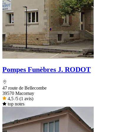
Pompes Funèbres J. RODOT
47 route de Bellecombe
39570 Macornay
4,5
/5
(1 avis)
top notes