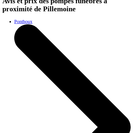
Avis et prix des
pompes funèbres
à
proximité de Pillemoine
Ponthoux