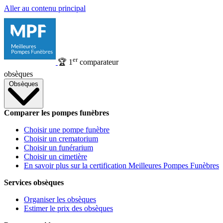
Aller au contenu principal
er
🏆
1
comparateur
obsèques
Obsèques
Comparer les pompes funèbres
Choisir une pompe funèbre
Choisir un crematorium
Choisir un funérarium
Choisir un cimetière
En savoir plus sur la certification Meilleures Pompes Funèbres
Services obsèques
Organiser les obsèques
Estimer le prix des obsèques