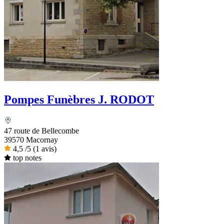
Pompes Funèbres J. RODOT
47 route de Bellecombe
39570 Macornay
4,5
/5
(1 avis)
top notes