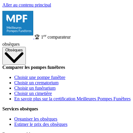
Aller au contenu principal
er
🏆
1
comparateur
obsèques
Obsèques
Comparer les pompes funèbres
Choisir une pompe funèbre
Choisir un crematorium
Choisir un funérarium
Choisir un cimetière
En savoir plus sur la certification Meilleures Pompes Funèbres
Services obsèques
Organiser les obsèques
Estimer le prix des obsèques