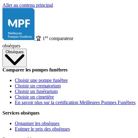
Aller au contenu principal
er
🏆
1
comparateur
obsèques
Obsèques
Comparer les pompes funèbres
Choisir une pompe funèbre
Choisir un crematorium
Choisir un funérarium
Choisir un cimetière
En savoir plus sur la certification Meilleures Pompes Funèbres
Services obsèques
Organiser les obsèques
Estimer le prix des obsèques