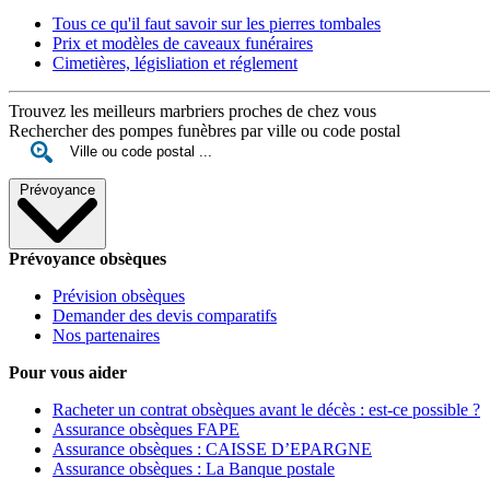
Tous ce qu'il faut savoir sur les pierres tombales
Prix et modèles de caveaux funéraires
Cimetières, législiation et réglement
Trouvez les meilleurs marbriers proches de chez vous
Rechercher des pompes funèbres par ville ou code postal
Prévoyance
Prévoyance obsèques
Prévision obsèques
Demander des devis comparatifs
Nos partenaires
Pour vous aider
Racheter un contrat obsèques avant le décès : est-ce possible ?
Assurance obsèques FAPE
Assurance obsèques : CAISSE D’EPARGNE
Assurance obsèques : La Banque postale