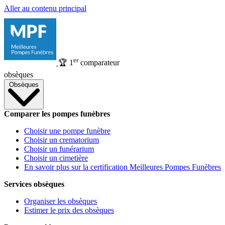
Aller au contenu principal
er
🏆
1
comparateur
obsèques
Obsèques
Comparer les pompes funèbres
Choisir une pompe funèbre
Choisir un crematorium
Choisir un funérarium
Choisir un cimetière
En savoir plus sur la certification Meilleures Pompes Funèbres
Services obsèques
Organiser les obsèques
Estimer le prix des obsèques