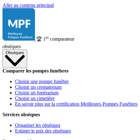
Aller au contenu principal
er
🏆
1
comparateur
obsèques
Obsèques
Comparer les pompes funèbres
Choisir une pompe funèbre
Choisir un crematorium
Choisir un funérarium
Choisir un cimetière
En savoir plus sur la certification Meilleures Pompes Funèbres
Services obsèques
Organiser les obsèques
Estimer le prix des obsèques