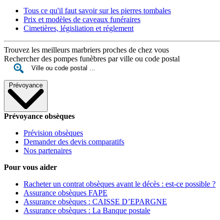
Tous ce qu'il faut savoir sur les pierres tombales
Prix et modèles de caveaux funéraires
Cimetières, législiation et réglement
Trouvez les meilleurs marbriers proches de chez vous
Rechercher des pompes funèbres par ville ou code postal
Prévoyance
Prévoyance obsèques
Prévision obsèques
Demander des devis comparatifs
Nos partenaires
Pour vous aider
Racheter un contrat obsèques avant le décès : est-ce possible ?
Assurance obsèques FAPE
Assurance obsèques : CAISSE D’EPARGNE
Assurance obsèques : La Banque postale