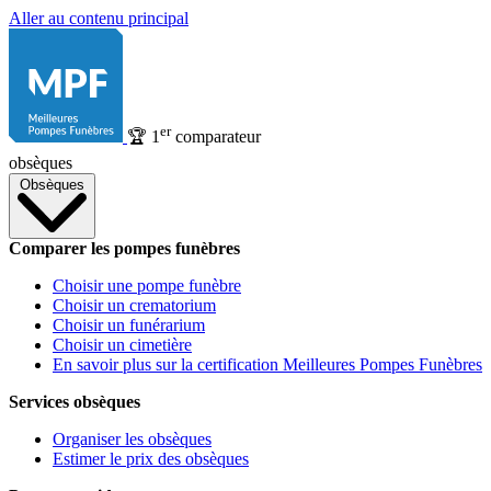
Aller au contenu principal
er
🏆
1
comparateur
obsèques
Obsèques
Comparer les pompes funèbres
Choisir une pompe funèbre
Choisir un crematorium
Choisir un funérarium
Choisir un cimetière
En savoir plus sur la certification Meilleures Pompes Funèbres
Services obsèques
Organiser les obsèques
Estimer le prix des obsèques