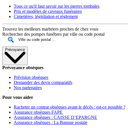
Tous ce qu'il faut savoir sur les pierres tombales
Prix et modèles de caveaux funéraires
Cimetières, législiation et réglement
Trouvez les meilleurs marbriers proches de chez vous
Rechercher des pompes funèbres par ville ou code postal
Prévoyance
Prévoyance obsèques
Prévision obsèques
Demander des devis comparatifs
Nos partenaires
Pour vous aider
Racheter un contrat obsèques avant le décès : est-ce possible ?
Assurance obsèques FAPE
Assurance obsèques : CAISSE D’EPARGNE
Assurance obsèques : La Banque postale