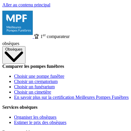
Aller au contenu principal
er
🏆
1
comparateur
obsèques
Obsèques
Comparer les pompes funèbres
Choisir une pompe funèbre
Choisir un crematorium
Choisir un funérarium
Choisir un cimetière
En savoir plus sur la certification Meilleures Pompes Funèbres
Services obsèques
Organiser les obsèques
Estimer le prix des obsèques