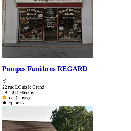
Pompes Funèbres REGARD
22 rue LOuis le Grand
39140 Bletterans
5
/5
(2 avis)
top notes