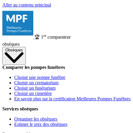
Aller au contenu principal
er
🏆
1
comparateur
obsèques
Obsèques
Comparer les pompes funèbres
Choisir une pompe funèbre
Choisir un crematorium
Choisir un funérarium
Choisir un cimetière
En savoir plus sur la certification Meilleures Pompes Funèbres
Services obsèques
Organiser les obsèques
Estimer le prix des obsèques